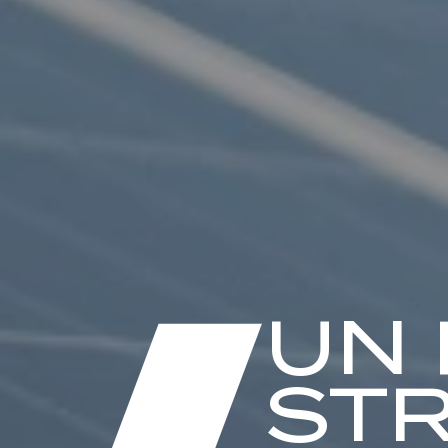
UN
STR